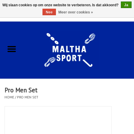
Wij slaan cookies op om onze website te verbeteren. Is dat akkoord?
Ja
Nee
Meer over cookies »
0 Artikelen - €0,00
Home
ACCESSOIRES/HARDWARE
SCHOENEN
KLEDING
Pro Men Set
CLUBSHOPS
HOME
/
PRO MEN SET
SCHOLEN
Afspraak Loop Analyse