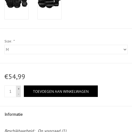
Size:
*
€54,99
+
TOEVOEGEN AAN WINKELWAGEN
-
Informatie
Beschikbaarheid:
Op voorraad
(1)