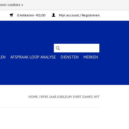
over cookies »
0 Artikelen - €0,00
Mijn account / Registreren
LEN
AFSPRAAK LOOP ANALYSE
DIENSTEN
MERKEN
HOME
/
RP85 JAAR JUBILEUM SHIRT DAMES WIT