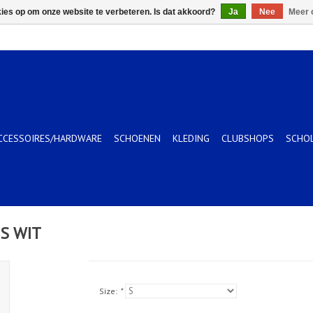
kies op om onze website te verbeteren. Is dat akkoord?
Ja
Nee
Meer 
CCESSOIRES/HARDWARE
SCHOENEN
KLEDING
CLUBSHOPS
SCHO
S WIT
Size:
*