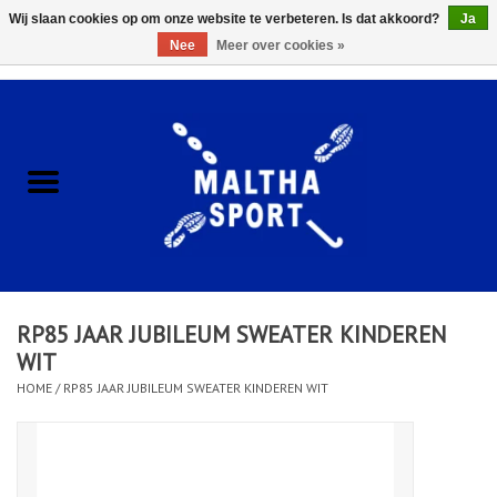
Wij slaan cookies op om onze website te verbeteren. Is dat akkoord?
Ja
Nee
Meer over cookies »
0 Artikelen - €0,00
Home
ACCESSOIRES/HARDWARE
SCHOENEN
KLEDING
RP85 JAAR JUBILEUM SWEATER KINDEREN
CLUBSHOPS
WIT
HOME
/
RP85 JAAR JUBILEUM SWEATER KINDEREN WIT
SCHOLEN
Afspraak Loop Analyse