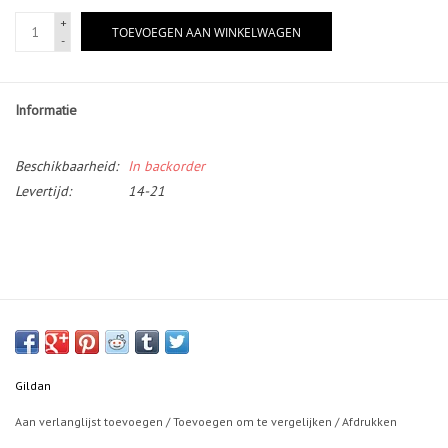
+
TOEVOEGEN AAN WINKELWAGEN
-
Informatie
Beschikbaarheid:
In backorder
Levertijd:
14-21
Gildan
Aan verlanglijst toevoegen
/
Toevoegen om te vergelijken
/
Afdrukken