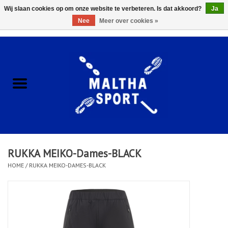
Wij slaan cookies op om onze website te verbeteren. Is dat akkoord?
Ja
Nee
Meer over cookies »
0 Artikelen - €0,00
Home
ACCESSOIRES/HARDWARE
SCHOENEN
KLEDING
RUKKA MEIKO-Dames-BLACK
CLUBSHOPS
HOME
/
RUKKA MEIKO-DAMES-BLACK
SCHOLEN
Afspraak Loop Analyse