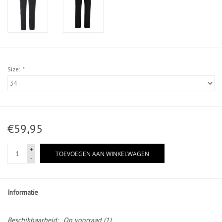
Size:
*
€59,95
+
TOEVOEGEN AAN WINKELWAGEN
-
Informatie
Beschikbaarheid:
Op voorraad
(1)