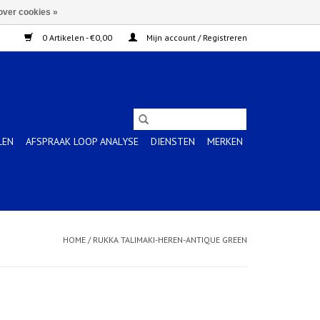
over cookies »
0 Artikelen - €0,00
Mijn account / Registreren
LEN
AFSPRAAK LOOP ANALYSE
DIENSTEN
MERKEN
HOME
/
RUKKA TALIMAKI-HEREN-ANTIQUE GREEN