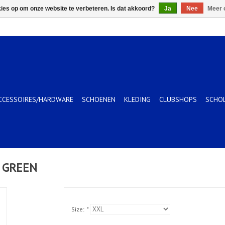
kies op om onze website te verbeteren. Is dat akkoord?
Ja
Nee
Meer 
CCESSOIRES/HARDWARE
SCHOENEN
KLEDING
CLUBSHOPS
SCHO
 GREEN
Size:
*