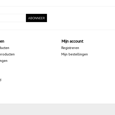
ABONNEER
ten
Mijn account
ducten
Registreren
producten
Mijn bestellingen
ingen
d