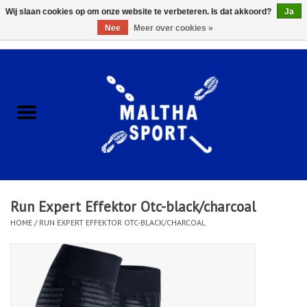
Wij slaan cookies op om onze website te verbeteren. Is dat akkoord?
Ja
Nee
Meer over cookies »
0 Artikelen - €0,00
Home
ACCESSOIRES/HARDWARE
SCHOENEN
KLEDING
Run Expert Effektor Otc-black/charcoal
CLUBSHOPS
HOME
/
RUN EXPERT EFFEKTOR OTC-BLACK/CHARCOAL
SCHOLEN
Afspraak Loop Analyse