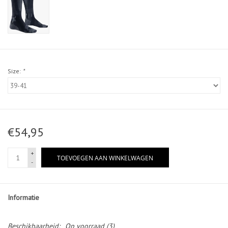
Size:
*
€54,95
+
TOEVOEGEN AAN WINKELWAGEN
-
Informatie
Beschikbaarheid:
Op voorraad
(3)