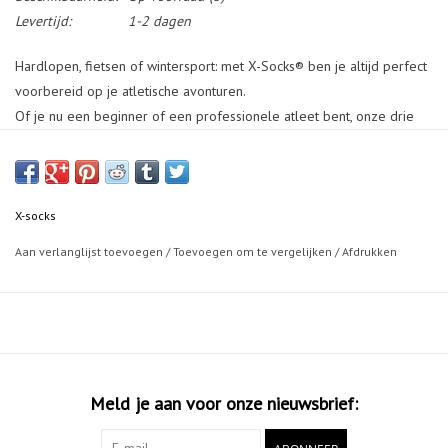
Levertijd:
1-2 dagen
Hardlopen, fietsen of wintersport: met X-Socks® ben je altijd perfect
voorbereid op je atletische avonturen.
Of je nu een beginner of een professionele atleet bent, onze drie
verschillende X-Socks®-technologiecategorieën bieden optimale
ondersteuning voor elk niveau en voor elk type sport.
ONTDEK - PRESTEER - EXPERT
X-socks
Aan verlanglijst toevoegen
/
Toevoegen om te vergelijken
/
Afdrukken
Onze Expert-categorie is gemaakt voor topsporters die alleen het
beste eisen. Als je een ambitieuze atleet bent die op zoek is naar
ongeëvenaarde prestaties en maximale bescherming, dan is onze
Expert-categorie iets voor jou.
Alle Expert-producten zijn ontworpen met de meest geavanceerde
Meld je aan voor onze nieuwsbrief:
technologieën en materialen die beschikbaar zijn, waardoor u de
ultieme ondersteuning voor uw sport krijgt. Je voelt het verschil bij