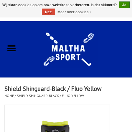
Wij slaan cookies op om onze website te verbeteren. Is dat akkoord?
Ja
Nee
Meer over cookies »
0 Artikelen - €0,00
Home
ACCESSOIRES/HARDWARE
SCHOENEN
KLEDING
Shield Shinguard-Black / Fluo Yellow
CLUBSHOPS
HOME
/
SHIELD SHINGUARD-BLACK / FLUO YELLOW
SCHOLEN
Afspraak Loop Analyse