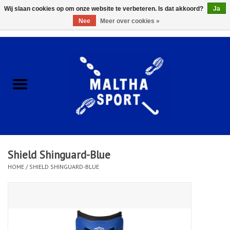
Wij slaan cookies op om onze website te verbeteren. Is dat akkoord?
Ja
Nee
Meer over cookies »
0 Artikelen - €0,00
Home
ACCESSOIRES/HARDWARE
SCHOENEN
KLEDING
Shield Shinguard-Blue
CLUBSHOPS
HOME
/
SHIELD SHINGUARD-BLUE
SCHOLEN
Afspraak Loop Analyse