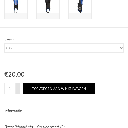
Size:
*
€20,00
+
TOEVOEGEN AAN WINKELWAGEN
-
Informatie
Beschikbaarheid:
Op voorraad
(2)