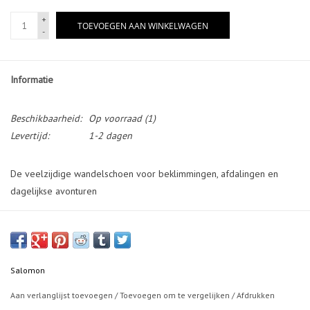
+
TOEVOEGEN AAN WINKELWAGEN
-
Informatie
Beschikbaarheid:
Op voorraad
(1)
Levertijd:
1-2 dagen
De veelzijdige wandelschoen voor beklimmingen, afdalingen en
dagelijkse avonturen
Geïnspireerd door de bestverkochte X ULTRA-familie, is deze
wandelschoen de beste optie voor buitenenthousiastelingen. De X
ULTRA PIONEER AERO zit vol met alle technologie die je nodig hebt,
maar is toch veelzijdig genoeg om je dagelijkse leven aan te passen.
Salomon
Voordelen
Aan verlanglijst toevoegen
/
Toevoegen om te vergelijken
/
Afdrukken
Veilige voet aan de grond