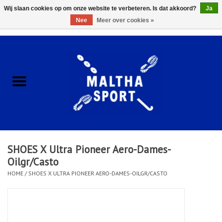
Wij slaan cookies op om onze website te verbeteren. Is dat akkoord?
Ja
Nee
Meer over cookies »
0 Artikelen - €0,00
Home
ACCESSOIRES/HARDWARE
SCHOENEN
KLEDING
SHOES X Ultra Pioneer Aero-Dames-
CLUBSHOPS
Oilgr/Casto
HOME
/
SHOES X ULTRA PIONEER AERO-DAMES-OILGR/CASTO
SCHOLEN
Afspraak Loop Analyse