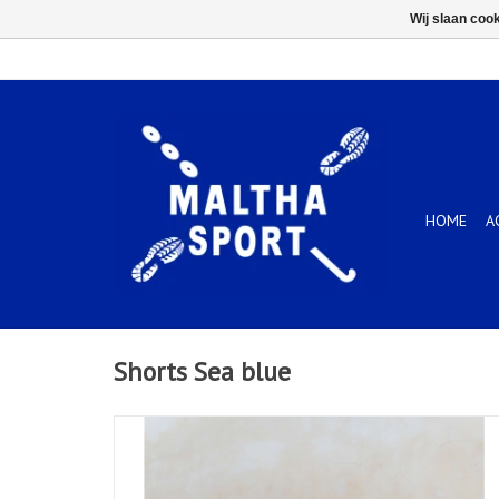
Wij slaan coo
HOME
A
Shorts Sea blue