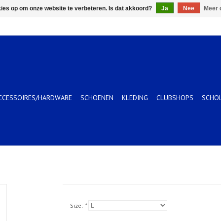
kies op om onze website te verbeteren. Is dat akkoord?
Ja
Nee
Meer 
CCESSOIRES/HARDWARE
SCHOENEN
KLEDING
CLUBSHOPS
SCHO
Size:
*