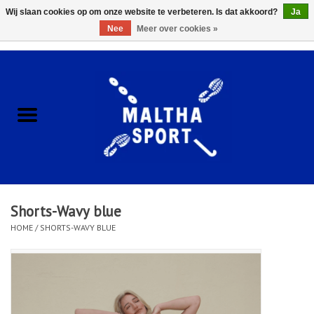
Wij slaan cookies op om onze website te verbeteren. Is dat akkoord?
Ja
Nee
Meer over cookies »
0 Artikelen - €0,00
Home
ACCESSOIRES/HARDWARE
SCHOENEN
KLEDING
Shorts-Wavy blue
CLUBSHOPS
HOME
/
SHORTS-WAVY BLUE
SCHOLEN
Afspraak Loop Analyse