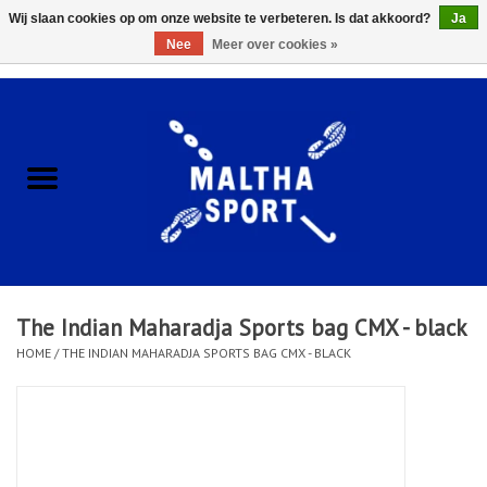
Wij slaan cookies op om onze website te verbeteren. Is dat akkoord?
Ja
Nee
Meer over cookies »
0 Artikelen - €0,00
Home
ACCESSOIRES/HARDWARE
SCHOENEN
KLEDING
The Indian Maharadja Sports bag CMX - black
CLUBSHOPS
HOME
/
THE INDIAN MAHARADJA SPORTS BAG CMX - BLACK
SCHOLEN
Afspraak Loop Analyse