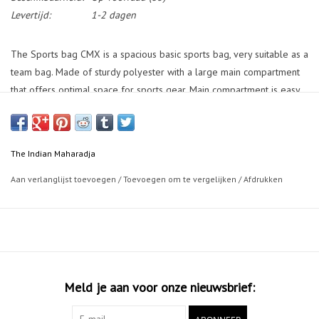
Levertijd:
1-2 dagen
The Sports bag CMX is a spacious basic sports bag, very suitable as a
team bag. Made of sturdy polyester with a large main compartment
that offers optimal space for sports gear. Main compartment is easy
to reach with a large zipper at the top. Side pocket with shoe pocket
and compartment for loose items. Two handles and a shoulder strap
make the sports bag easy to carry.
The Indian Maharadja
Size: 29x29x60cm (± 50 ltr)
Aan verlanglijst toevoegen
/
Toevoegen om te vergelijken
/
Afdrukken
Meld je aan voor onze nieuwsbrief: