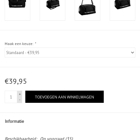
Maak een keuze:
*
€39,95
+
TOEVOEGEN AAN WINKELWAGEN
-
Informatie
Beschikbaarheid:
Op voorraad
(35)