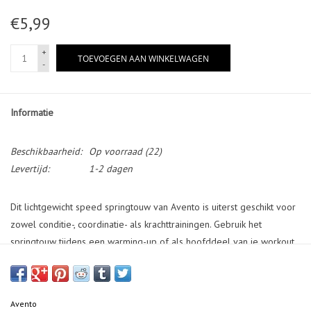
€5,99
+
TOEVOEGEN AAN WINKELWAGEN
-
Informatie
Beschikbaarheid:
Op voorraad
(22)
Levertijd:
1-2 dagen
Dit lichtgewicht speed springtouw van Avento is uiterst geschikt voor
zowel conditie-, coordinatie- als krachttrainingen. Gebruik het
springtouw tijdens een warming-up of als hoofddeel van je workout.
De voorgevormde handvatten liggen prettig in de hand en zijn licht
van gewicht. De lengte van het springtouw is eenvoudig aan te
passen door middel van de koordstopper.
Avento