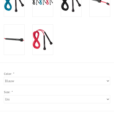
Color:
*
Size:
*