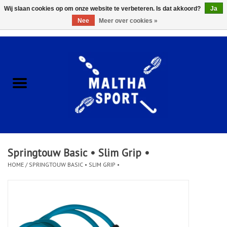
Wij slaan cookies op om onze website te verbeteren. Is dat akkoord?
Ja
Nee
Meer over cookies »
0 Artikelen - €0,00
Home
ACCESSOIRES/HARDWARE
SCHOENEN
KLEDING
Springtouw Basic • Slim Grip •
CLUBSHOPS
HOME
/
SPRINGTOUW BASIC • SLIM GRIP •
SCHOLEN
Afspraak Loop Analyse