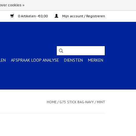
over cookies »
0 Artikelen - €0,00
Mijn account / Registreren
LEN
AFSPRAAK LOOP ANALYSE
DIENSTEN
MERKEN
HOME
/
G75 STICK BAG-NAVY / MINT