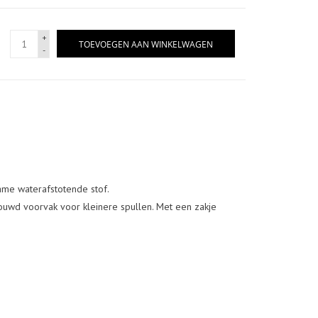
+
TOEVOEGEN AAN WINKELWAGEN
-
me waterafstotende stof.
bouwd voorvak voor kleinere spullen. Met een zakje