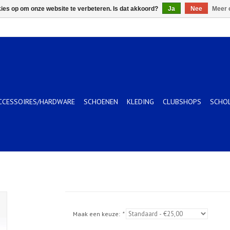
kies op om onze website te verbeteren. Is dat akkoord?
Ja
Nee
Meer 
CCESSOIRES/HARDWARE
SCHOENEN
KLEDING
CLUBSHOPS
SCHO
Maak een keuze:
*