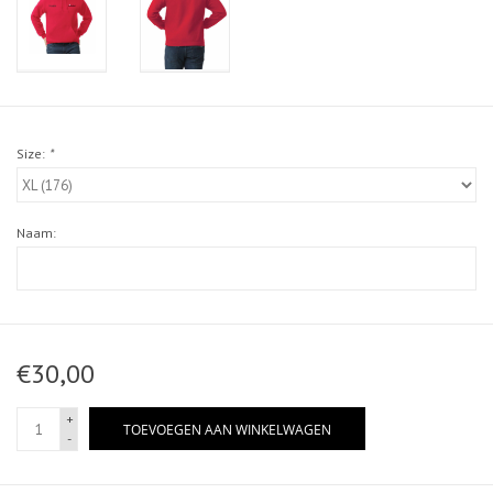
Size:
*
Naam:
€30,00
+
TOEVOEGEN AAN WINKELWAGEN
-