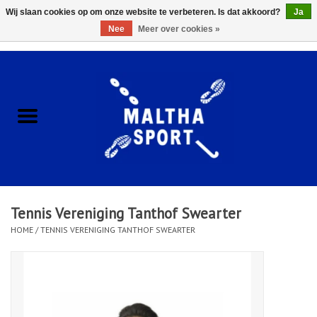
Wij slaan cookies op om onze website te verbeteren. Is dat akkoord?
Ja
Nee
Meer over cookies »
0 Artikelen - €0,00
Home
ACCESSOIRES/HARDWARE
SCHOENEN
KLEDING
Tennis Vereniging Tanthof Swearter
CLUBSHOPS
HOME
/
TENNIS VERENIGING TANTHOF SWEARTER
SCHOLEN
Afspraak Loop Analyse