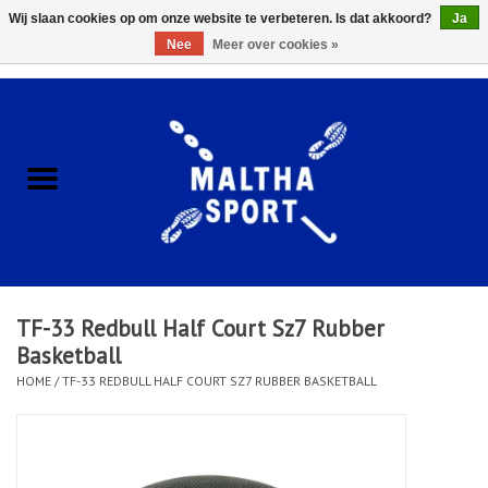
Wij slaan cookies op om onze website te verbeteren. Is dat akkoord?
Ja
Nee
Meer over cookies »
0 Artikelen - €0,00
Home
ACCESSOIRES/HARDWARE
SCHOENEN
KLEDING
TF-33 Redbull Half Court Sz7 Rubber
CLUBSHOPS
Basketball
HOME
/
TF-33 REDBULL HALF COURT SZ7 RUBBER BASKETBALL
SCHOLEN
Afspraak Loop Analyse