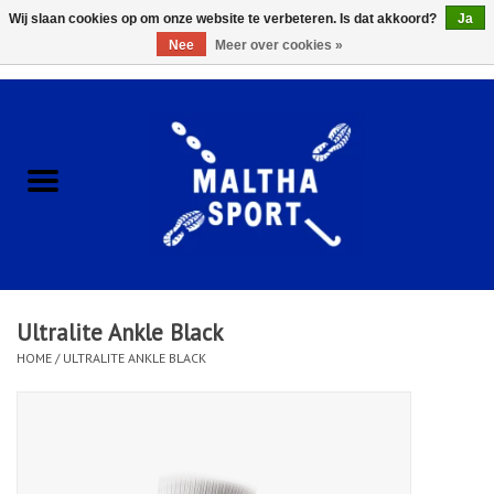
Wij slaan cookies op om onze website te verbeteren. Is dat akkoord?
Ja
Nee
Meer over cookies »
0 Artikelen - €0,00
Home
ACCESSOIRES/HARDWARE
SCHOENEN
KLEDING
Ultralite Ankle Black
CLUBSHOPS
HOME
/
ULTRALITE ANKLE BLACK
SCHOLEN
Afspraak Loop Analyse