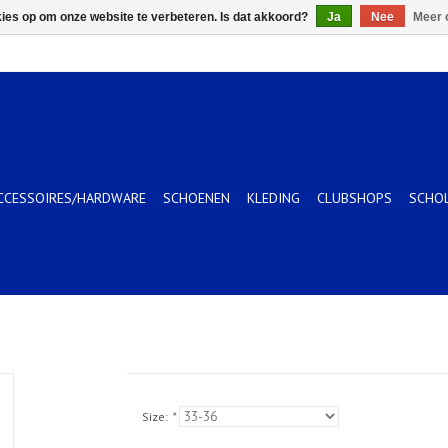
kies op om onze website te verbeteren. Is dat akkoord?
Ja
Nee
Meer 
CCESSOIRES/HARDWARE
SCHOENEN
KLEDING
CLUBSHOPS
SCHO
Size:
*