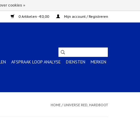
over cookies »
0 Artikelen - €0,00
Mijn account / Registreren
LEN
AFSPRAAK LOOP ANALYSE
DIENSTEN
MERKEN
HOME
/
UNIVERSE RED, HARDBOOT