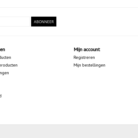
ABONNEER
ten
Mijn account
ducten
Registreren
producten
Mijn bestellingen
ingen
d