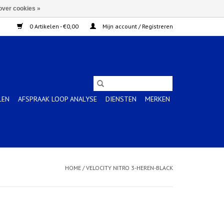
over cookies »
0 Artikelen - €0,00
Mijn account / Registreren
LEN
AFSPRAAK LOOP ANALYSE
DIENSTEN
MERKEN
HOME
/
VELOCITY NITRO 3-HEREN-BLACK