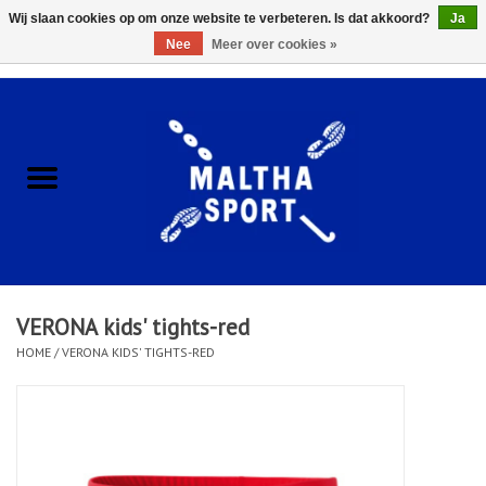
Wij slaan cookies op om onze website te verbeteren. Is dat akkoord?
Ja
Nee
Meer over cookies »
0 Artikelen - €0,00
Home
ACCESSOIRES/HARDWARE
SCHOENEN
KLEDING
VERONA kids' tights-red
CLUBSHOPS
HOME
/
VERONA KIDS' TIGHTS-RED
SCHOLEN
Afspraak Loop Analyse