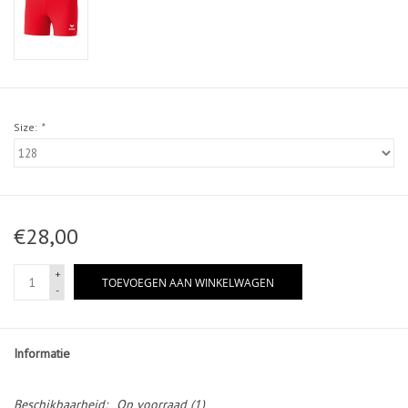
Size:
*
€28,00
+
TOEVOEGEN AAN WINKELWAGEN
-
Informatie
Beschikbaarheid:
Op voorraad
(1)