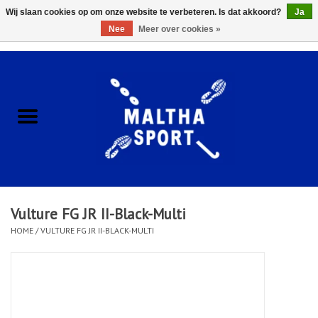
Wij slaan cookies op om onze website te verbeteren. Is dat akkoord?
Ja
Nee
Meer over cookies »
0 Artikelen - €0,00
Home
ACCESSOIRES/HARDWARE
SCHOENEN
KLEDING
Vulture FG JR II-Black-Multi
CLUBSHOPS
HOME
/
VULTURE FG JR II-BLACK-MULTI
SCHOLEN
Afspraak Loop Analyse