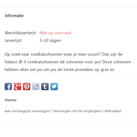
Informatie
Beschikbaarheid:
Niet op voorraad
Levertijd:
5-10 dagen
Op zoek naar voetbalschoenen waar je mee scoort? Dan zijn de
Vulture JR II voetbalschoenen dé schoenen voor jou! Deze schoenen
hebben alles om jou om jou de beste prestaties op gras en
kunstgras te kunnen leveren. De doorgestikte rubberen noppenzool
voorkomt blessures en garandeert een goede wendbaarheid en
grip. Voor een heerlijk aangesloten gevoel is de voetbalschoen
voorzien van een neopreen sok. De kinder-voetbalschoen heeft een
Stanno
lichtgewicht kunststof upper met symmetrische vetersluiting. De
Aan verlanglijst toevoegen
/
Toevoegen om te vergelijken
/
Afdrukken
verharde hielkap en doorgestikte neus zorgen voor extra stabiliteit
en stevigheid.