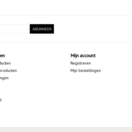
ABONNEER
ten
Mijn account
ducten
Registreren
producten
Mijn bestellingen
ingen
d