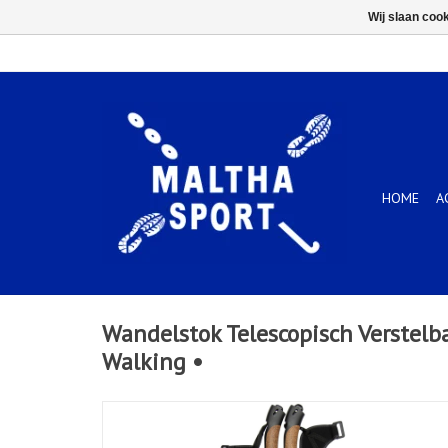
Wij slaan coo
HOME
A
Wandelstok Telescopisch Verstelba
Walking •