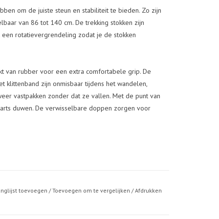
bben om de juiste steun en stabiliteit te bieden. Zo zijn
lbaar van 86 tot 140 cm. De trekking stokken zijn
 een rotatievergrendeling zodat je de stokken
t van rubber voor een extra comfortabele grip. De
 klittenband zijn onmisbaar tijdens het wandelen,
 weer vastpakken zonder dat ze vallen. Met de punt van
rwaarts duwen. De verwisselbare doppen zorgen voor
anglijst toevoegen
/
Toevoegen om te vergelijken
/
Afdrukken