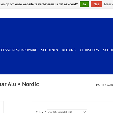
kies op om onze website te verbeteren. Is dat akkoord?
Ja
Nee
Meer 
CCESSOIRES/HARDWARE
SCHOENEN
KLEDING
CLUBSHOPS
SCHO
ar Alu • Nordic
HOME
/
WAN
Color:
*