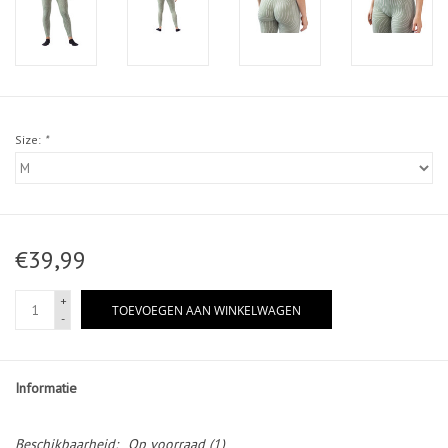
Size:
*
€39,99
+
TOEVOEGEN AAN WINKELWAGEN
-
Informatie
Beschikbaarheid:
Op voorraad
(1)