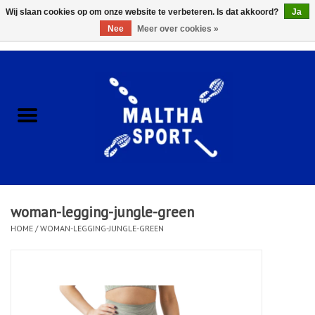
Wij slaan cookies op om onze website te verbeteren. Is dat akkoord?
Ja
Nee
Meer over cookies »
0 Artikelen - €0,00
Home
ACCESSOIRES/HARDWARE
SCHOENEN
KLEDING
woman-legging-jungle-green
CLUBSHOPS
HOME
/
WOMAN-LEGGING-JUNGLE-GREEN
SCHOLEN
Afspraak Loop Analyse