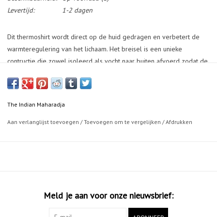
Levertijd:
1-2 dagen
Dit thermoshirt wordt direct op de huid gedragen en verbetert de
warmteregulering van het lichaam. Het breisel is een unieke
contructie die zowel isoleerd als vocht naar buiten afvoerd zodat de
huid droog blijft en niet afkoelt. De verpakking is te hergebruiken.
56% nylon, 34% polyester, 10% elasthan
The Indian Maharadja
Aan verlanglijst toevoegen
/
Toevoegen om te vergelijken
/
Afdrukken
Meld je aan voor onze nieuwsbrief: