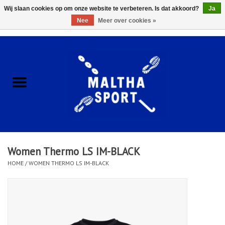
Wij slaan cookies op om onze website te verbeteren. Is dat akkoord?
Ja
Nee
Meer over cookies »
0 Artikelen - €0,00
Home
ACCESSOIRES/HARDWARE
SCHOENEN
KLEDING
Women Thermo LS IM-BLACK
CLUBSHOPS
HOME
/
WOMEN THERMO LS IM-BLACK
SCHOLEN
Afspraak Loop Analyse