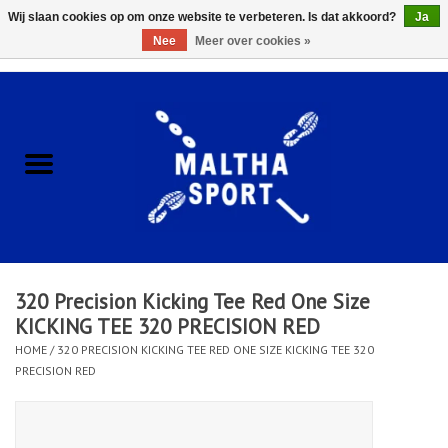
Wij slaan cookies op om onze website te verbeteren. Is dat akkoord?
Ja
Nee
Meer over cookies »
0 Artikelen - €0,00
Home
ACCESSOIRES/HARDWARE
SCHOENEN
KLEDING
320 Precision Kicking Tee Red One Size
CLUBSHOPS
KICKING TEE 320 PRECISION RED
HOME
/
320 PRECISION KICKING TEE RED ONE SIZE KICKING TEE 320
PRECISION RED
SCHOLEN
Afspraak Loop Analyse