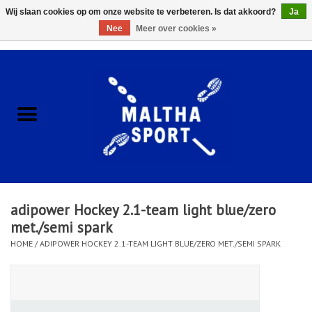
Wij slaan cookies op om onze website te verbeteren. Is dat akkoord?
Ja
Nee
Meer over cookies »
0 Artikelen - €0,00
Home
ACCESSOIRES/HARDWARE
SCHOENEN
KLEDING
adipower Hockey 2.1-team light blue/zero
CLUBSHOPS
met./semi spark
HOME
/
ADIPOWER HOCKEY 2.1-TEAM LIGHT BLUE/ZERO MET./SEMI SPARK
SCHOLEN
Afspraak Loop Analyse