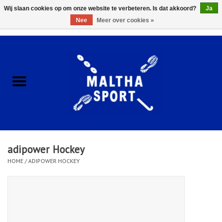
Wij slaan cookies op om onze website te verbeteren. Is dat akkoord?
Ja
Nee
Meer over cookies »
0 Artikelen - €0,00
Home
ACCESSOIRES/HARDWARE
SCHOENEN
KLEDING
adipower Hockey
CLUBSHOPS
HOME
/
ADIPOWER HOCKEY
SCHOLEN
Afspraak Loop Analyse