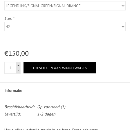
Size:
*
€150,00
+
TOEVOEGEN AAN WINKELWAGEN
-
Informatie
Beschikbaarheid:
Op voorraad
(1)
Levertijd:
1-2 dagen