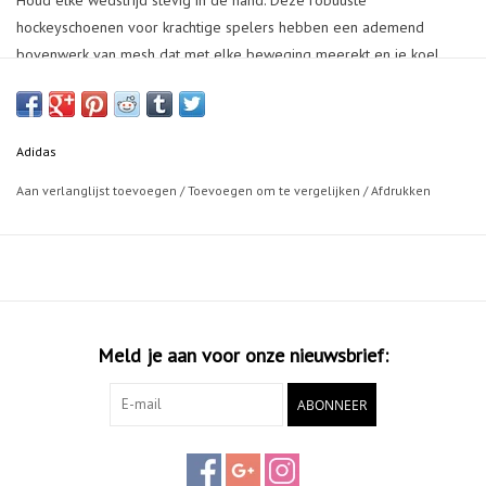
Houd elke wedstrijd stevig in de hand. Deze robuuste
hockeyschoenen voor krachtige spelers hebben een ademend
bovenwerk van mesh dat met elke beweging meerekt en je koel
houdt tijdens vurige actie. Synthetische overlays en een externe
hielcounter leveren extra stabiliteit en bescherming, en de versterkte
rubberen loopzool ondersteunt snelle wendingen en abrupte
Adidas
zijwaartse bewegingen.
Aan verlanglijst toevoegen
/
Toevoegen om te vergelijken
/
Afdrukken
Meld je aan voor onze nieuwsbrief:
ABONNEER