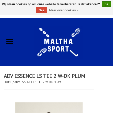
Wij slaan cookies op om onze website te verbeteren. Is dat akkoord?
Ja
Nee
Meer over cookies »
0 Artikelen - €0,00
Home
ACCESSOIRES/HARDWARE
SCHOENEN
KLEDING
ADV ESSENCE LS TEE 2 W-DK PLUM
CLUBSHOPS
HOME
/
ADV ESSENCE LS TEE 2 W-DK PLUM
SCHOLEN
Afspraak Loop Analyse