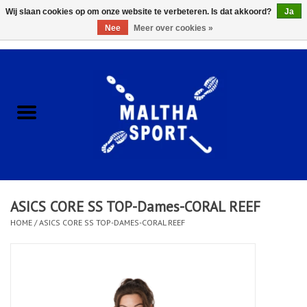
Wij slaan cookies op om onze website te verbeteren. Is dat akkoord?
Ja
Nee
Meer over cookies »
0 Artikelen - €0,00
Home
ACCESSOIRES/HARDWARE
SCHOENEN
KLEDING
ASICS CORE SS TOP-Dames-CORAL REEF
CLUBSHOPS
HOME
/
ASICS CORE SS TOP-DAMES-CORAL REEF
SCHOLEN
Afspraak Loop Analyse