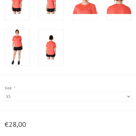
Size:
*
€28,00