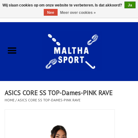
Wij slaan cookies op om onze website te verbeteren. Is dat akkoord?
Ja
Nee
Meer over cookies »
0 Artikelen - €0,00
Home
ACCESSOIRES/HARDWARE
SCHOENEN
KLEDING
ASICS CORE SS TOP-Dames-PINK RAVE
CLUBSHOPS
HOME
/
ASICS CORE SS TOP-DAMES-PINK RAVE
SCHOLEN
Afspraak Loop Analyse