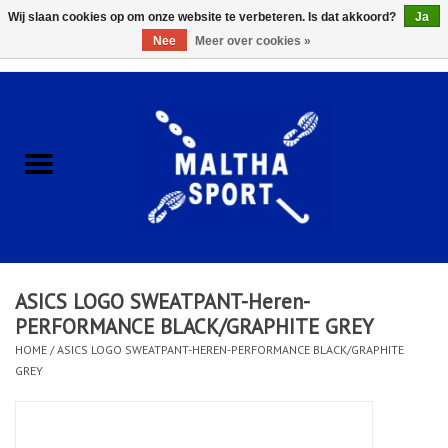
Wij slaan cookies op om onze website te verbeteren. Is dat akkoord?
Ja
Nee
Meer over cookies »
0 Artikelen - €0,00
Home
ACCESSOIRES/HARDWARE
SCHOENEN
KLEDING
ASICS LOGO SWEATPANT-Heren-
CLUBSHOPS
PERFORMANCE BLACK/GRAPHITE GREY
HOME
/
ASICS LOGO SWEATPANT-HEREN-PERFORMANCE BLACK/GRAPHITE
GREY
SCHOLEN
Afspraak Loop Analyse