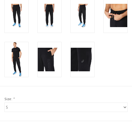
Size:
*