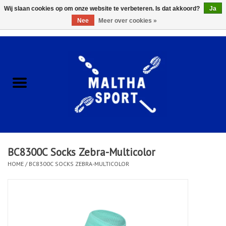
Wij slaan cookies op om onze website te verbeteren. Is dat akkoord?
Ja
Nee
Meer over cookies »
0 Artikelen - €0,00
Home
ACCESSOIRES/HARDWARE
SCHOENEN
KLEDING
BC8300C Socks Zebra-Multicolor
CLUBSHOPS
HOME
/
BC8300C SOCKS ZEBRA-MULTICOLOR
SCHOLEN
Afspraak Loop Analyse