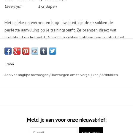
Levertijd:
1-2 dagen
Met unieke ontwerpen en hoge kwaliteit zijn deze sokken de
perfecte aanvulling op je trainingsoutfit. Ze brengen direct wat
vrolijkheid op het veld. Deze fijne sokken hebben een comfortabel
voetbed en bieden extra ruimte voor je scheenbeschermers.
Hiernaast bieden ze ook ondersteuning aan je voeten.
Brabo
Aan verlanglijst toevoegen
/
Toevoegen om te vergelijken
/
Afdrukken
Meld je aan voor onze nieuwsbrief: