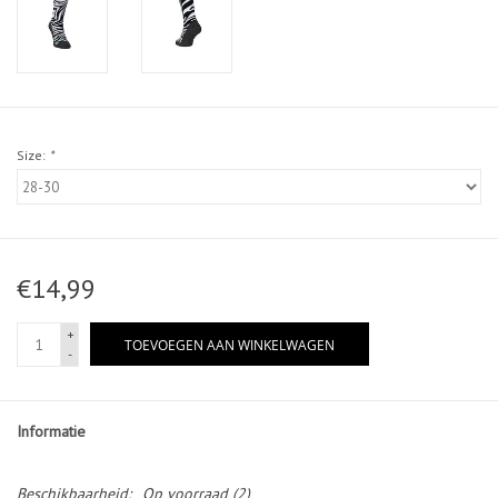
Size:
*
€14,99
+
TOEVOEGEN AAN WINKELWAGEN
-
Informatie
Beschikbaarheid:
Op voorraad
(2)