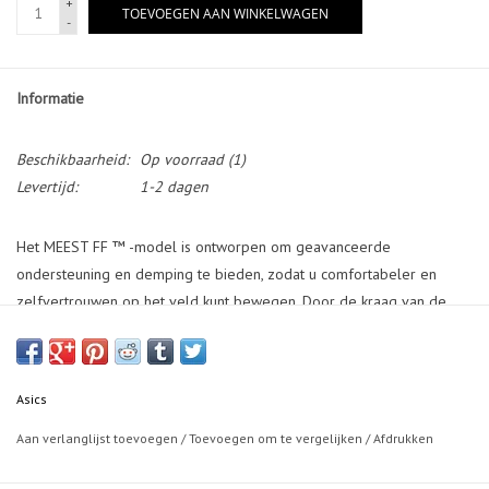
+
TOEVOEGEN AAN WINKELWAGEN
-
Informatie
Beschikbaarheid:
Op voorraad
(1)
Levertijd:
1-2 dagen
Het MEEST FF ™ -model is ontworpen om geavanceerde
ondersteuning en demping te bieden, zodat u comfortabeler en
zelfvertrouwen op het veld kunt bewegen. Door de kraag van de
bovenkant op te knappen en een no-sew-constructie te gebruiken,
konden we deze schoen tijdens snelle bewegingen ondersteunend
maken. De nieuwe Sole Setup is voorzien van een 5 mm hieldruppel
Asics
en TRUSSTIC ™ -ondersteuningseenheid die zijn geïnspireerd door
de Sky Elite ™ FF 3 -schoen. Dit helpt betere versnelling en
Aan verlanglijst toevoegen
/
Toevoegen om te vergelijken
/
Afdrukken
krachtigere sprongen te produceren wanneer je de bal spijkt of