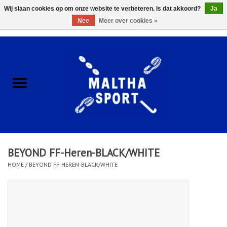
Wij slaan cookies op om onze website te verbeteren. Is dat akkoord?
Ja
Nee
Meer over cookies »
0 Artikelen - €0,00
Home
ACCESSOIRES/HARDWARE
SCHOENEN
KLEDING
BEYOND FF-Heren-BLACK/WHITE
CLUBSHOPS
HOME
/
BEYOND FF-HEREN-BLACK/WHITE
SCHOLEN
Afspraak Loop Analyse