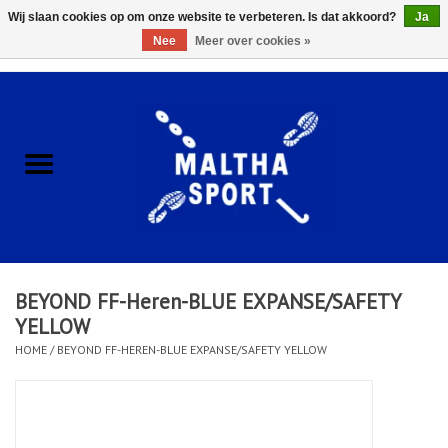
Wij slaan cookies op om onze website te verbeteren. Is dat akkoord?
Ja
Nee
Meer over cookies »
0 Artikelen - €0,00
Home
ACCESSOIRES/HARDWARE
SCHOENEN
KLEDING
BEYOND FF-Heren-BLUE EXPANSE/SAFETY
CLUBSHOPS
YELLOW
HOME
/
BEYOND FF-HEREN-BLUE EXPANSE/SAFETY YELLOW
SCHOLEN
Afspraak Loop Analyse