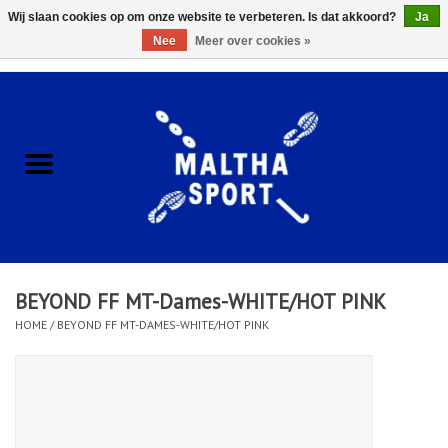
Wij slaan cookies op om onze website te verbeteren. Is dat akkoord?
Ja
Nee
Meer over cookies »
0 Artikelen - €0,00
Home
ACCESSOIRES/HARDWARE
SCHOENEN
KLEDING
BEYOND FF MT-Dames-WHITE/HOT PINK
CLUBSHOPS
HOME
/
BEYOND FF MT-DAMES-WHITE/HOT PINK
SCHOLEN
Afspraak Loop Analyse