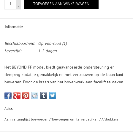
+
TOEVOEGEN AAN WINKELWAGEN
-
Informatie
Beschikbaarheid:
Op voorraad
(1)
Levertijd:
1-2 dagen
Het BEYOND FF model biedt geavanceerde ondersteuning en
demping zodat je gemakkelijk en met vertrouwen op de baan kunt
bewegen. Door de kraag van het bovenwerk een facelift te geven
en een naadloze constructie te gebruiken, konden we een schoen
maken die meer ondersteuning biedt bij snelle bewegingen. Dit
nieuwe zoolontwerp heeft een hielkap van 5 mm en TRUSSTIC-
Asics
ondersteuning, geïnspireerd door de SKY ELITE FF 3-schoen.
Hierdoor kun je gemakkelijker versnellen en hogere sprongen
Aan verlanglijst toevoegen
/
Toevoegen om te vergelijken
/
Afdrukken
nemen wanneer je bal smasht of opvangt.