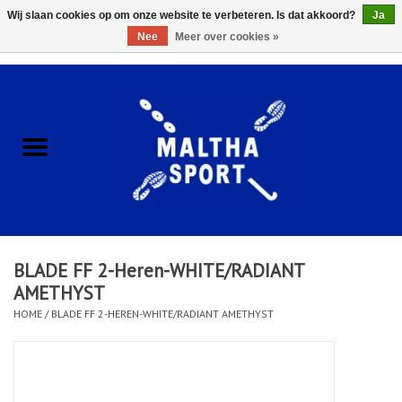
Wij slaan cookies op om onze website te verbeteren. Is dat akkoord?
Ja
Nee
Meer over cookies »
0 Artikelen - €0,00
Home
ACCESSOIRES/HARDWARE
SCHOENEN
KLEDING
BLADE FF 2-Heren-WHITE/RADIANT
CLUBSHOPS
AMETHYST
HOME
/
BLADE FF 2-HEREN-WHITE/RADIANT AMETHYST
SCHOLEN
Afspraak Loop Analyse