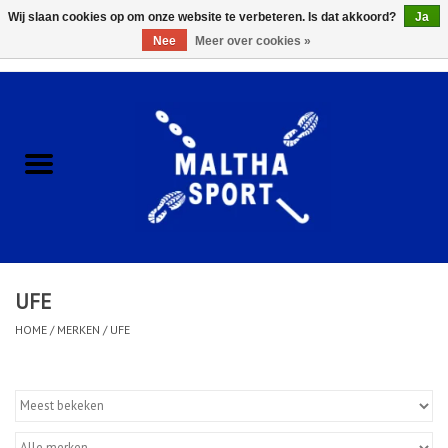
Wij slaan cookies op om onze website te verbeteren. Is dat akkoord?
Ja
Nee
Meer over cookies »
0 Artikelen - €0,00
Home
ACCESSOIRES/HARDWARE
SCHOENEN
KLEDING
UFE
CLUBSHOPS
HOME
/
MERKEN
/
UFE
SCHOLEN
Afspraak Loop Analyse