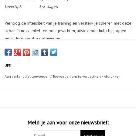
Levertijd:
1-2 dagen
Verhoog de intensiteit van je training en versterk je spieren met deze
Urban Fitness enkel- en polsgewichten, uitstekende hulp bij joggen
en andere aerobe oefeningen.
Set van twee gewichten met eenvoudig te gebruiken
klittenbandsluiting.
UFE
Ideaal om de intensiteit van je training te verhogen.
Aan verlanglijst toevoegen
/
Toevoegen om te vergelijken
/
Afdrukken
De neopreen hoes zorgt voor een comfortabele pasvorm.
Meld je aan voor onze nieuwsbrief: