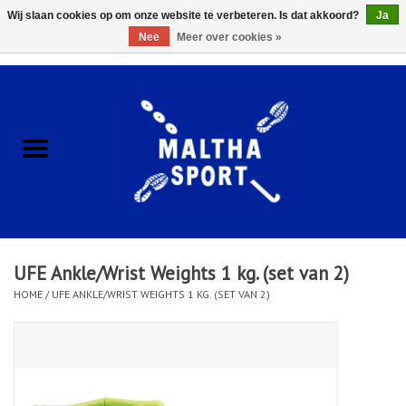
Wij slaan cookies op om onze website te verbeteren. Is dat akkoord?
Ja
Nee
Meer over cookies »
0 Artikelen - €0,00
Home
ACCESSOIRES/HARDWARE
SCHOENEN
KLEDING
UFE Ankle/Wrist Weights 1 kg. (set van 2)
CLUBSHOPS
HOME
/
UFE ANKLE/WRIST WEIGHTS 1 KG. (SET VAN 2)
SCHOLEN
Afspraak Loop Analyse