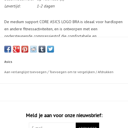
Levertijd:
1-2 dagen
De medium support CORE ASICS LOGO BRA is ideaal voor hardlopen
en andere fitnessactiviteiten, en is ontworpen met een
ondersteunende compressiestof die comfortabele en
vochtafvoerend is. De schouderbanden zijn voorzien van een
technologie die de bewegingen opvangt, terwijl de steunband is
gemaakt van een zacht en licht geborsteld elastiek voor extra
Asics
comfort.
Aan verlanglijst toevoegen
/
Toevoegen om te vergelijken
/
Afdrukken
Meld je aan voor onze nieuwsbrief: