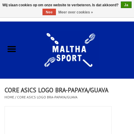
Wij slaan cookies op om onze website te verbeteren. Is dat akkoord?
Ja
Nee
Meer over cookies »
0 Artikelen - €0,00
Home
ACCESSOIRES/HARDWARE
SCHOENEN
KLEDING
CORE ASICS LOGO BRA-PAPAYA/GUAVA
CLUBSHOPS
HOME
/
CORE ASICS LOGO BRA-PAPAYA/GUAVA
SCHOLEN
Afspraak Loop Analyse