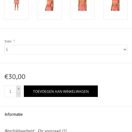
Size:
*
€30,00
+
TOEVOEGEN AAN WINKELWAGEN
-
Informatie
Beschikbaarheid:
Op voorraad
(1)