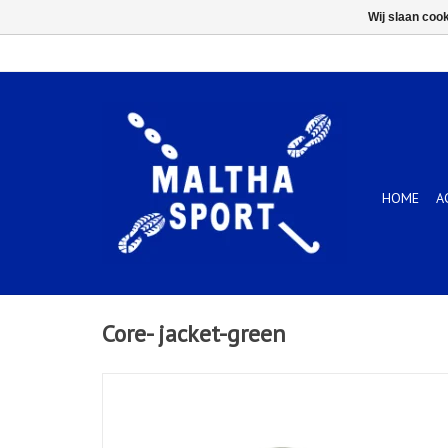
Wij slaan coo
HOME
A
Core- jacket-green