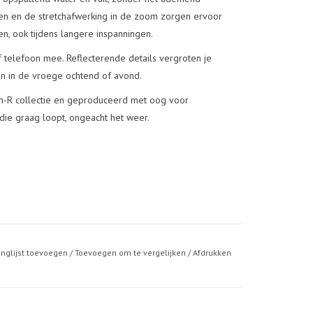
n en de stretchafwerking in de zoom zorgen ervoor
ten, ook tijdens langere inspanningen.
of telefoon mee. Reflecterende details vergroten je
ngen in de vroege ochtend of avond.
en-R collectie en geproduceerd met oog voor
die graag loopt, ongeacht het weer.
anglijst toevoegen
/
Toevoegen om te vergelijken
/
Afdrukken