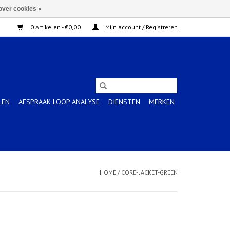
over cookies »
0 Artikelen - €0,00
Mijn account / Registreren
LEN
AFSPRAAK LOOP ANALYSE
DIENSTEN
MERKEN
HOME
/
CORE- JACKET-GREEN