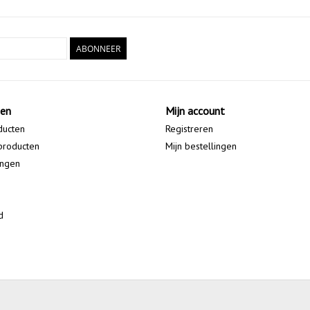
ABONNEER
ten
Mijn account
ducten
Registreren
producten
Mijn bestellingen
ingen
d