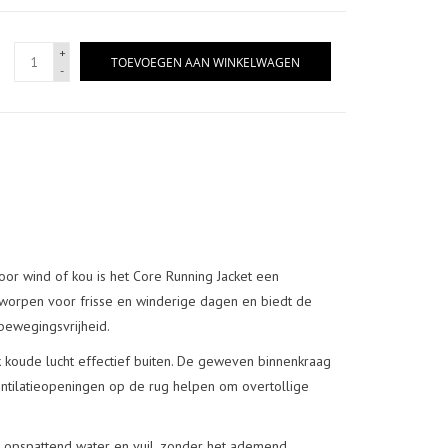
+
TOEVOEGEN AAN WINKELWAGEN
-
oor wind of kou is het Core Running Jacket een
ontworpen voor frisse en winderige dagen en biedt de
bewegingsvrijheid.
k koude lucht effectief buiten. De geweven binnenkraag
entilatieopeningen op de rug helpen om overtollige
opspattend water en vuil, zonder het ademend