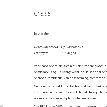
€48,95
Informatie
Beschikbaarheid:
Op voorraad
(1)
Levertijd:
1-2 dagen
Voor hardlopers die zich niet laten tegenhouden d
onmisbare laag. Dit lichtgewicht jack is speciaal 
perfecte combinatie van bescherming, comfort en 
Gemaakt van winddichte Airbloc-stof, houdt het jac
zorgt voor extra warmte rond de nek, terwijl de v
warmte af te voeren tijdens intensieve runs.
Een PFAS-vrije DWR-behandeling beschermt tegen 