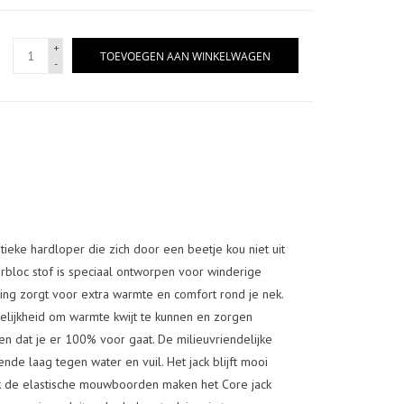
+
TOEVOEGEN AAN WINKELWAGEN
-
ieke hardloper die zich door een beetje kou niet uit
Airbloc stof is speciaal ontworpen voor winderige
ng zorgt voor extra warmte en comfort rond je nek.
lijkheid om warmte kwijt te kunnen en zorgen
 dat je er 100% voor gaat. De milieuvriendelijke
e laag tegen water en vuil. Het jack blijft mooi
Ook de elastische mouwboorden maken het Core jack