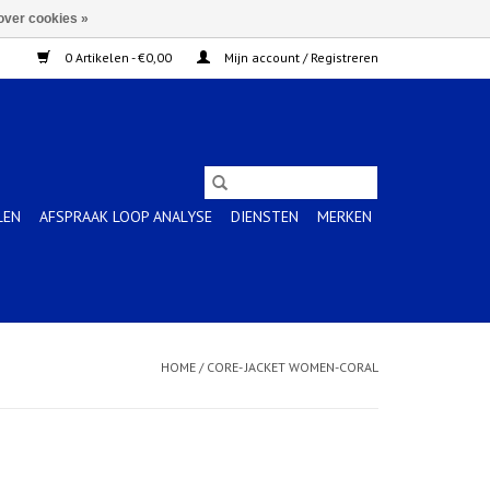
over cookies »
0 Artikelen - €0,00
Mijn account / Registreren
LEN
AFSPRAAK LOOP ANALYSE
DIENSTEN
MERKEN
HOME
/
CORE- JACKET WOMEN-CORAL