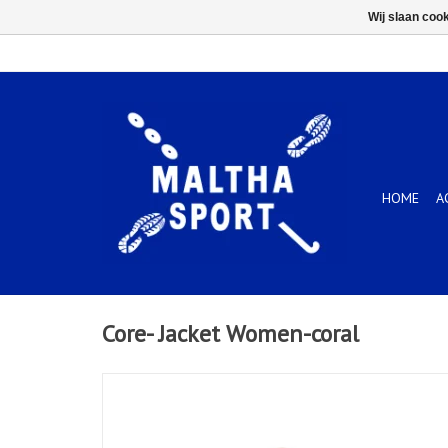
Wij slaan coo
HOME
A
Core- Jacket Women-coral