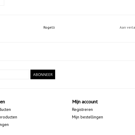
Rogelli
Aan verl
ABONNEER
ten
Mijn account
ducten
Registreren
producten
Mijn bestellingen
ingen