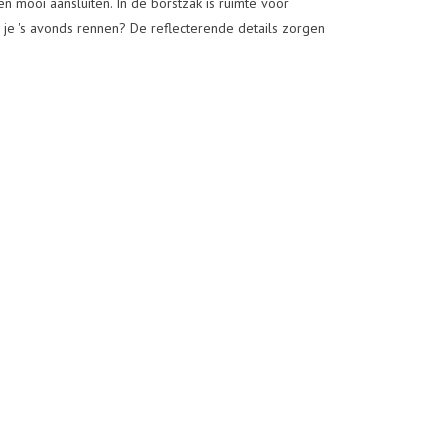
 mooi aansluiten. In de borstzak is ruimte voor
a je 's avonds rennen? De reflecterende details zorgen