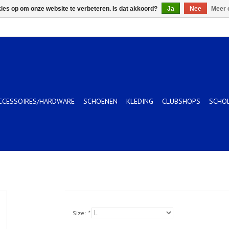
kies op om onze website te verbeteren. Is dat akkoord?
Ja
Nee
Meer 
CCESSOIRES/HARDWARE
SCHOENEN
KLEDING
CLUBSHOPS
SCHO
Size:
*