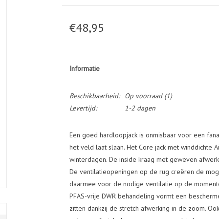
€48,95
Informatie
Beschikbaarheid:
Op voorraad
(1)
Levertijd:
1-2 dagen
Een goed hardloopjack is onmisbaar voor een fanat
het veld laat slaan. Het Core jack met winddichte 
winterdagen. De inside kraag met geweven afwerki
De ventilatieopeningen op de rug creëren de moge
daarmee voor de nodige ventilatie op de momenten
PFAS-vrije DWR behandeling vormt een beschermend
zitten dankzij de stretch afwerking in de zoom. 