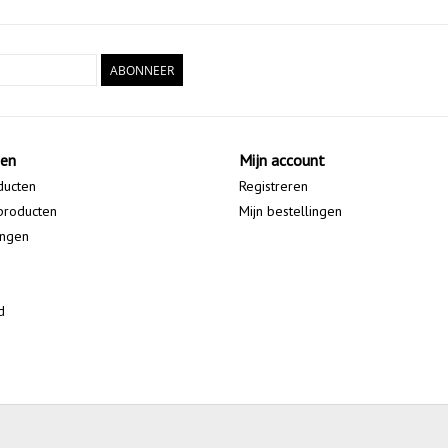
ABONNEER
ten
Mijn account
ducten
Registreren
producten
Mijn bestellingen
ingen
d