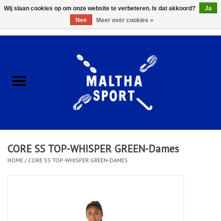
Wij slaan cookies op om onze website te verbeteren. Is dat akkoord?
Ja
Nee
Meer over cookies »
0 Artikelen - €0,00
Home
ACCESSOIRES/HARDWARE
SCHOENEN
KLEDING
CORE SS TOP-WHISPER GREEN-Dames
CLUBSHOPS
HOME
/
CORE SS TOP-WHISPER GREEN-DAMES
SCHOLEN
Afspraak Loop Analyse