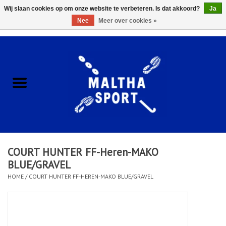
Wij slaan cookies op om onze website te verbeteren. Is dat akkoord?
Ja
Nee
Meer over cookies »
0 Artikelen - €0,00
Home
ACCESSOIRES/HARDWARE
SCHOENEN
KLEDING
COURT HUNTER FF-Heren-MAKO
CLUBSHOPS
BLUE/GRAVEL
HOME
/
COURT HUNTER FF-HEREN-MAKO BLUE/GRAVEL
SCHOLEN
Afspraak Loop Analyse