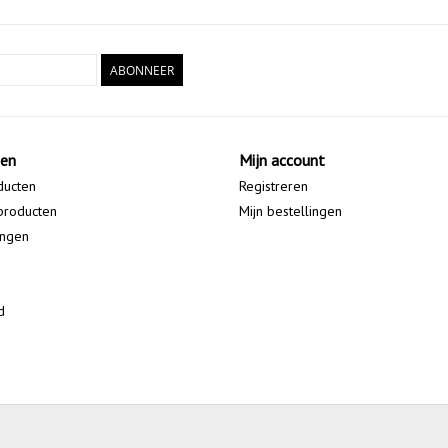
ABONNEER
ten
Mijn account
ducten
Registreren
producten
Mijn bestellingen
ingen
d