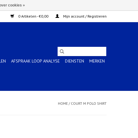
over cookies »
0 Artikelen - €0,00
Mijn account / Registreren
LEN
AFSPRAAK LOOP ANALYSE
DIENSTEN
MERKEN
HOME
/
COURT M POLO SHIRT