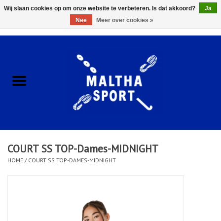
Wij slaan cookies op om onze website te verbeteren. Is dat akkoord?
Ja
Nee
Meer over cookies »
0 Artikelen - €0,00
Home
ACCESSOIRES/HARDWARE
SCHOENEN
KLEDING
COURT SS TOP-Dames-MIDNIGHT
CLUBSHOPS
HOME
/
COURT SS TOP-DAMES-MIDNIGHT
SCHOLEN
Afspraak Loop Analyse