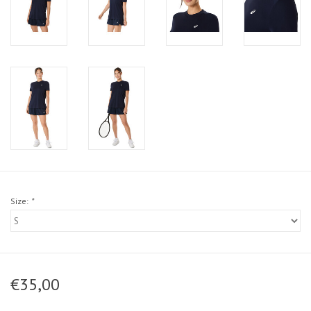
Size:
*
€35,00