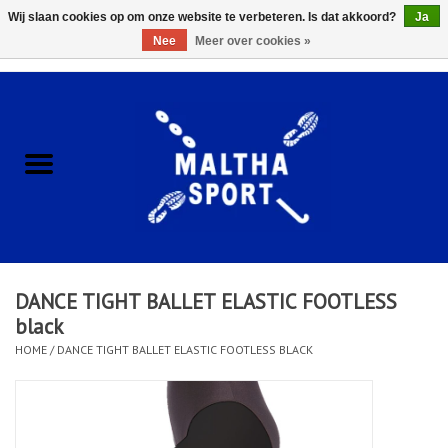
Wij slaan cookies op om onze website te verbeteren. Is dat akkoord?
Ja
Nee
Meer over cookies »
0 Artikelen - €0,00
Home
ACCESSOIRES/HARDWARE
SCHOENEN
KLEDING
DANCE TIGHT BALLET ELASTIC FOOTLESS
CLUBSHOPS
black
HOME
/
DANCE TIGHT BALLET ELASTIC FOOTLESS BLACK
SCHOLEN
Afspraak Loop Analyse