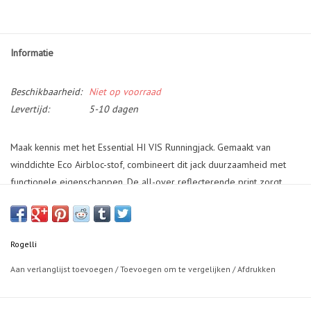
Informatie
Beschikbaarheid:
Niet op voorraad
Levertijd:
5-10 dagen
Maak kennis met het Essential HI VIS Runningjack. Gemaakt van
winddichte Eco Airbloc-stof, combineert dit jack duurzaamheid met
functionele eigenschappen. De all-over reflecterende print zorgt
voor 360 graden zichtbaarheid, waardoor je extra goed zichtbaar
bent bij weinig licht of slechte weersomstandigheden.
Dankzij de ventilatieopening aan de achterkant blijf je koel en
Rogelli
geventileerd. De twee zijzakken bieden voldoende ruimte voor het
Aan verlanglijst toevoegen
/
Toevoegen om te vergelijken
/
Afdrukken
opbergen van je essentials. De klittenbandsluiting bij de polsen zorgt
voor een verstelbare pasvorm. Hierdoor blijf je beschermd tegen
wind en regen.