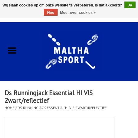
Wij slaan cookies op om onze website te verbeteren. Is dat akkoord?
Ja
Nee
Meer over cookies »
0 Artikelen - €0,00
Home
ACCESSOIRES/HARDWARE
SCHOENEN
KLEDING
Ds Runningjack Essential HI VIS
CLUBSHOPS
Zwart/reflectief
HOME
/
DS RUNNINGJACK ESSENTIAL HI VIS ZWART/REFLECTIEF
SCHOLEN
Afspraak Loop Analyse