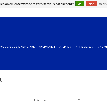
kies op om onze website te verbeteren. Is dat akkoord?
Ja
Nee
Meer 
CCESSOIRES/HARDWARE
SCHOENEN
KLEDING
CLUBSHOPS
SCHO
l
Size:
*