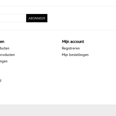
ABONNEER
ten
Mijn account
ducten
Registreren
producten
Mijn bestellingen
ingen
d