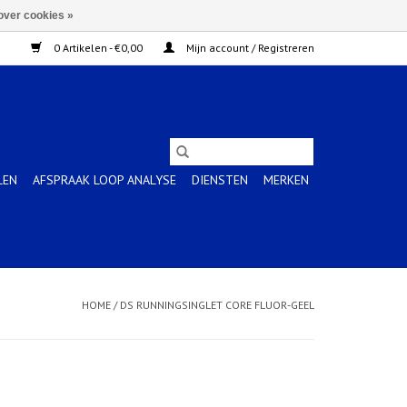
over cookies »
0 Artikelen - €0,00
Mijn account / Registreren
LEN
AFSPRAAK LOOP ANALYSE
DIENSTEN
MERKEN
HOME
/
DS RUNNINGSINGLET CORE FLUOR-GEEL