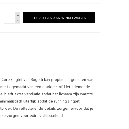
+
TOEVOEGEN AAN WINKELWAGEN
-
 Core singlet van Rogelli kun jij optimaal genieten van
namelijk gemaakt van een gladde stof. Het ademende
, biedt extra ventilatie zodat het lichaam zijn warmte
nimalistisch uiterlijk, zodat de running singlet
tbroek. De reflecterende details zorgen ervoor dat je
deze zorgen voor extra zichtbaarheid.