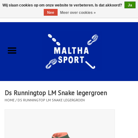
Wij slaan cookies op om onze website te verbeteren. Is dat akkoord?
Ja
Nee
Meer over cookies »
0 Artikelen - €0,00
Home
ACCESSOIRES/HARDWARE
SCHOENEN
KLEDING
Ds Runningtop LM Snake legergroen
CLUBSHOPS
HOME
/
DS RUNNINGTOP LM SNAKE LEGERGROEN
SCHOLEN
Afspraak Loop Analyse