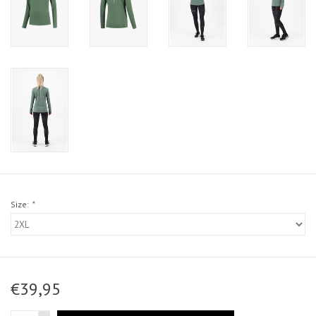
Size:
*
€39,95